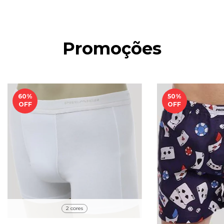
Promoções
60
%
50
%
OFF
OFF
2 cores