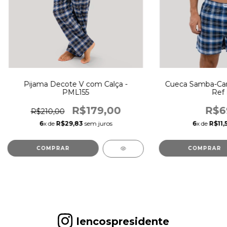
Pijama Decote V com Calça -
Cueca Samba-Can
PML155
Ref 
R$179,00
R$6
R$210,00
6
x de
R$29,83
sem juros
6
x de
R$11,
COMPRAR
COMPRAR
lencospresidente