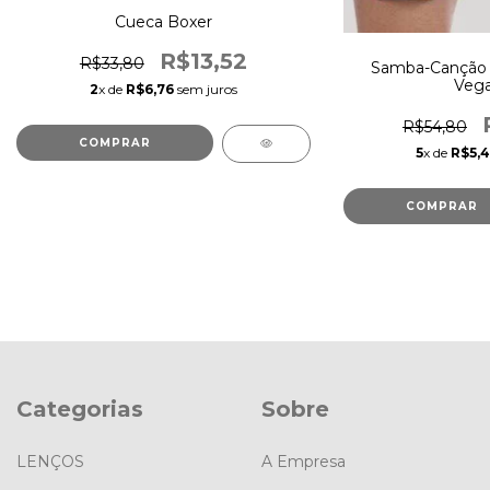
Cueca Boxer
R$13,52
R$33,80
Samba-Canção 
Vega
2
x de
R$6,76
sem juros
R$54,80
COMPRAR
5
x de
R$5,
COMPRAR
Categorias
Sobre
LENÇOS
A Empresa