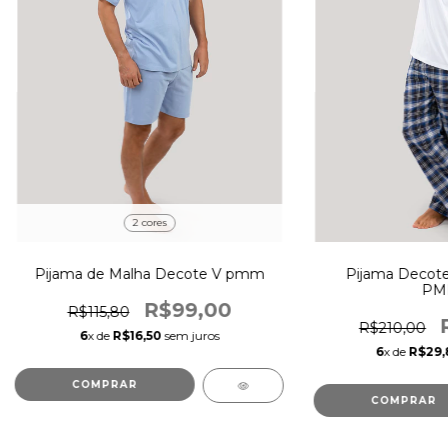
2 cores
Pijama de Malha Decote V pmm
Pijama Decote
PML
R$99,00
R$115,80
R$210,00
6
x de
R$16,50
sem juros
6
x de
R$29,
COMPRAR
COMPRAR