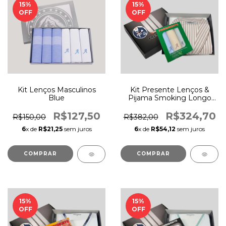
15
%
15
%
OFF
OFF
Kit Lenços Masculinos
Kit Presente Lenços &
Blue
Pijama Smoking Longo
Bege
R$127,50
R$324,70
R$150,00
R$382,00
6
x de
R$21,25
sem juros
6
x de
R$54,12
sem juros
COMPRAR
COMPRAR
15
%
15
%
OFF
OFF