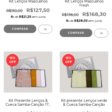
Kit Lenços Masculinos
Kit Lenços Masculinos
Fresh
R$127,50
R$150,00
R$168,30
R$198,00
6
x de
R$21,25
sem juros
6
x de
R$28,05
sem juros
COMPRAR
15
%
15
%
OFF
OFF
Kit Presente Lenços &
Kit presente Lenços verde
Cueca Samba-Canção 173
& Cueca Samba-Canção
bege