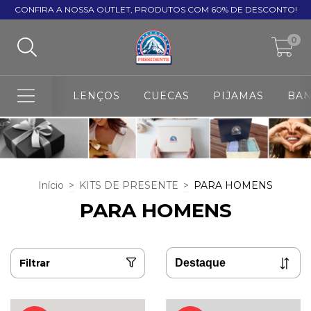
CONFIRA A NOSSA OUTLET, PRODUTOS COM 60% DE DESCONTO!
0
LENÇOS
CUECAS
PIJAMAS
BA
Início
>
KITS DE PRESENTE
>
PARA HOMENS
PARA HOMENS
Filtrar