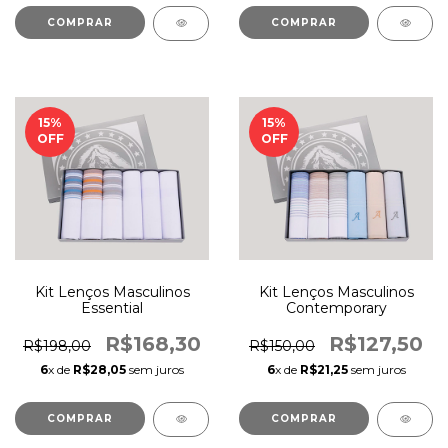
COMPRAR
15
%
15
%
OFF
OFF
Kit Lenços Masculinos
Kit Lenços Masculinos
Essential
Contemporary
R$168,30
R$127,50
R$198,00
R$150,00
6
x de
R$28,05
sem juros
6
x de
R$21,25
sem juros
COMPRAR