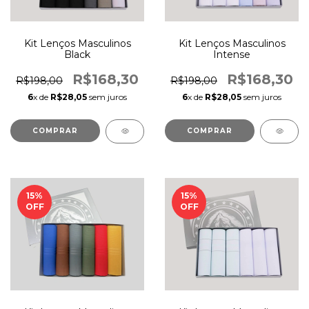
Kit Lenços Masculinos
Kit Lenços Masculinos
Black
Intense
R$168,30
R$168,30
R$198,00
R$198,00
6
x de
R$28,05
sem juros
6
x de
R$28,05
sem juros
COMPRAR
COMPRAR
15
%
15
%
OFF
OFF