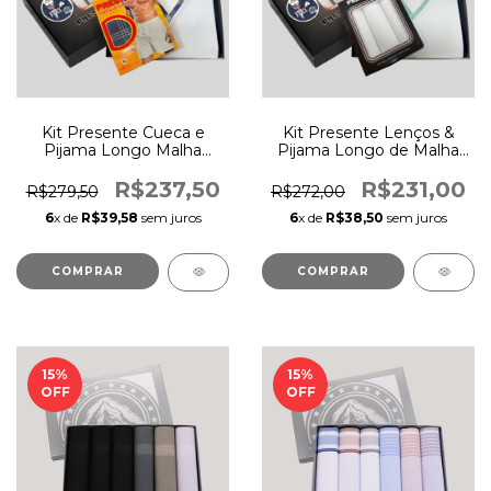
Kit Presente Cueca e
Kit Presente Lenços &
Pijama Longo Malha
Pijama Longo de Malha
Xadrez ref.155
ref 470
R$237,50
R$231,00
R$279,50
R$272,00
6
x de
R$39,58
sem juros
6
x de
R$38,50
sem juros
COMPRAR
COMPRAR
15
%
15
%
OFF
OFF