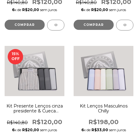
R$120,00
R$120,00
R$140,80
R$140,80
6
x de
R$20,00
sem juros
6
x de
R$20,00
sem juros
COMPRAR
COMPRAR
15
%
OFF
Kit Presente Lenços cinza
Kit Lenços Masculinos
presidente & Cueca
Chilly
Samba-Canção 920
R$120,00
R$198,00
R$140,80
6
x de
R$20,00
sem juros
6
x de
R$33,00
sem juros