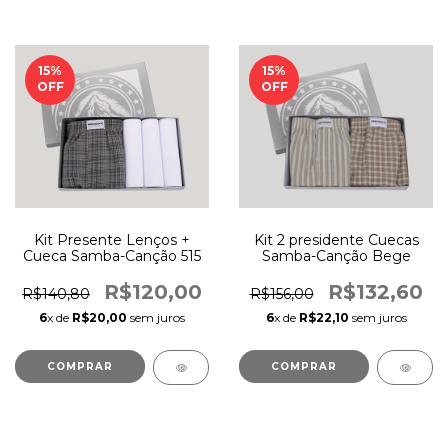
15
%
15
%
OFF
OFF
Kit Presente Lenços +
Kit 2 presidente Cuecas
Cueca Samba-Canção 515
Samba-Canção Bege
R$120,00
R$132,60
R$140,80
R$156,00
6
x de
R$20,00
sem juros
6
x de
R$22,10
sem juros
COMPRAR
COMPRAR