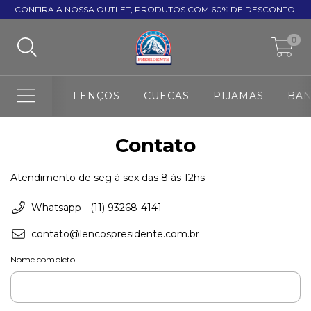
CONFIRA A NOSSA OUTLET, PRODUTOS COM 60% DE DESCONTO!
0
LENÇOS
CUECAS
PIJAMAS
BA
Contato
Atendimento de seg à sex das 8 às 12hs
Whatsapp - (11) 93268-4141
contato@lencospresidente.com.br
Nome completo