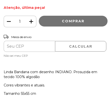
Atenção, última peça!
ALTERAR CEP
Entregas para o CEP:
Meios de envio
CALCULAR
Não sei meu CEP
Linda Bandana com desenho INDIANO. Prosuzida em
tecido 100% algodão
Cores vibrantes e atuais.
Tamanho 55x55 cm