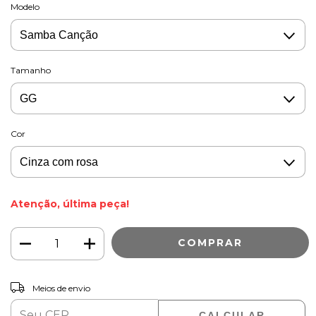
Modelo
Tamanho
Cor
Atenção, última peça!
ALTERAR CEP
Entregas para o CEP:
Meios de envio
CALCULAR