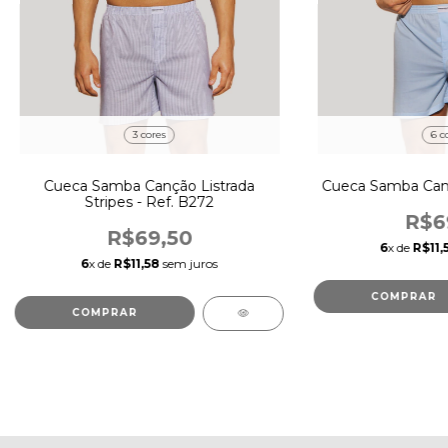
3 cores
6 c
Cueca Samba Canção Listrada
Cueca Samba Cançã
Stripes - Ref. B272
R$6
R$69,50
6
x de
R$11,
6
x de
R$11,58
sem juros
COMPRAR
COMPRAR