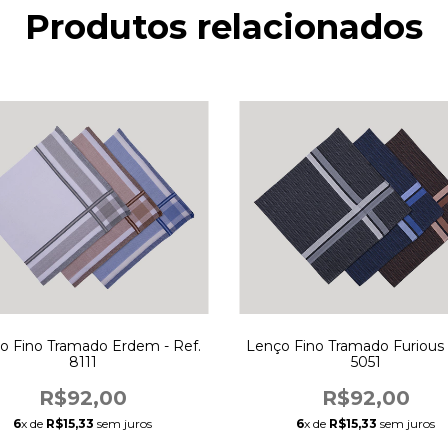
Produtos relacionados
o Fino Tramado Erdem - Ref.
Lenço Fino Tramado Furious 
8111
5051
R$92,00
R$92,00
6
x de
R$15,33
sem juros
6
x de
R$15,33
sem juros