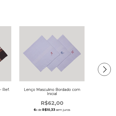
- Ref.
Lenço Masculino Bordado com
Lenço Fino
Inicial
R$62,00
6
x de
R$10,33
sem juros
6
x de