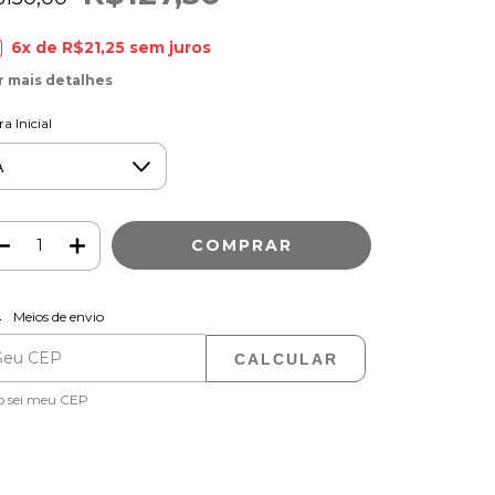
6
x de
R$21,25
sem juros
r mais detalhes
ra Inicial
ALTERAR CEP
regas para o CEP:
Meios de envio
CALCULAR
o sei meu CEP