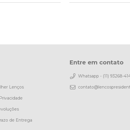
Entre em contato
Whatsapp - (11) 93268-41
lher Lenços
contato@lencospresiden
 Privacidade
evoluções
Prazo de Entrega