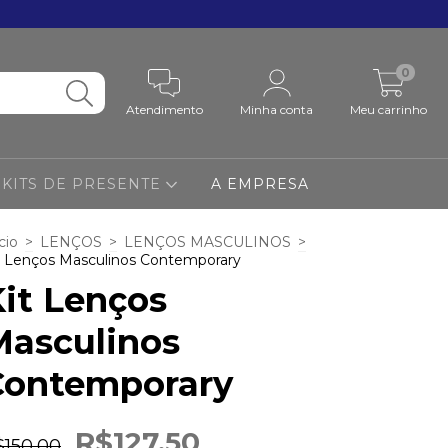
0
Atendimento
Minha conta
Meu carrinho
KITS DE PRESENTE
A EMPRESA
cio
>
LENÇOS
>
LENÇOS MASCULINOS
>
t Lenços Masculinos Contemporary
it Lenços
Masculinos
Contemporary
R$127,50
$150,00