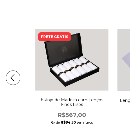
FRETE GRÁTIS
Estojo de Madeira com Lenços
o Cavalli -
Lenç
Finos Lisos
R$567,00
0
6
x de
R$94,50
sem juros
juros