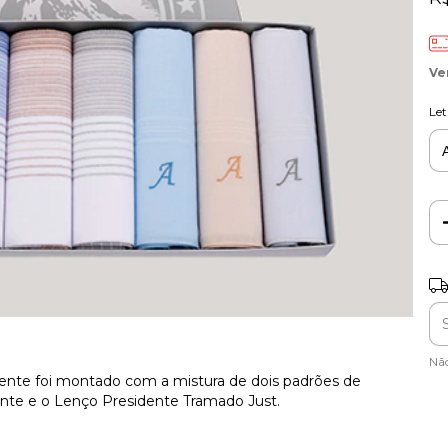
Ve
Let
Ent
Nã
sente foi montado com a mistura de dois padrões de
dente e o Lenço Presidente Tramado Just.