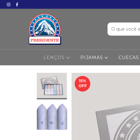
LENÇOS
PIJAMAS
CUECAS
15
%
OFF