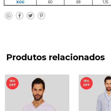
XGG
60
69
1,15
Produtos relacionados
15
%
15
%
OFF
OFF