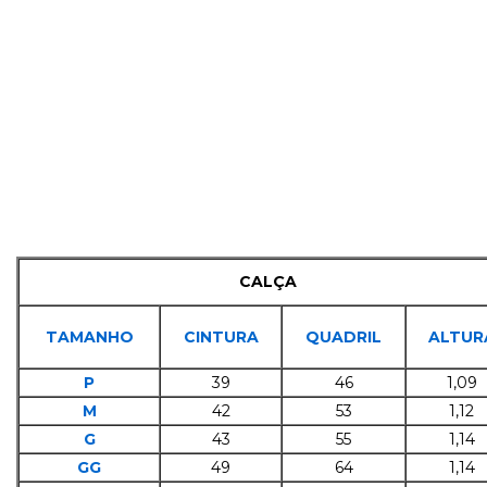
CALÇA
TAMANHO
CINTURA
QUADRIL
ALTUR
P
39
46
1,09
M
42
53
1,12
G
43
55
1,14
GG
49
64
1,14