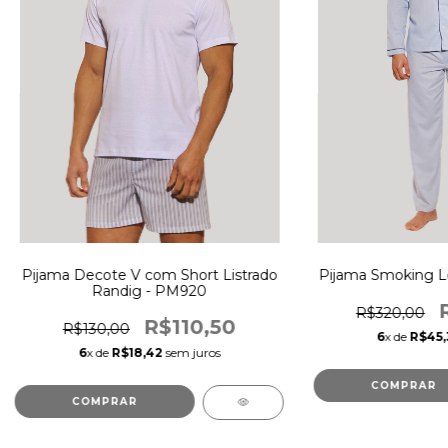
Pijama Decote V com Short Listrado
Pijama Smoking L
Randig - PM920
R$320,00
R$110,50
R$130,00
6
x de
R$45,
6
x de
R$18,42
sem juros
COMPRAR
COMPRAR