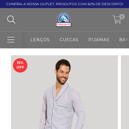
CONFIRA A NOSSA OUTLET, PRODUTOS COM 60% DE DESCONTO!
0
LENÇOS
CUECAS
PIJAMAS
BA
15
%
OFF