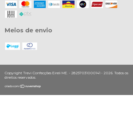
Meios de envio
Copyright Trevi Confecções Eireli ME. - 28257031000141 - 2026. Todos os
direitos reservados.