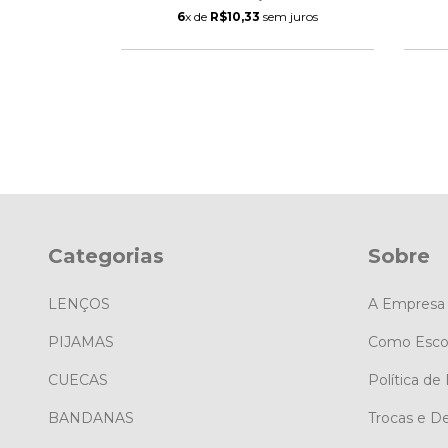
 juros
6
x de
R$10,33
sem juros
Categorias
Sobre
LENÇOS
A Empresa
PIJAMAS
Como Esco
CUECAS
Política de
BANDANAS
Trocas e D