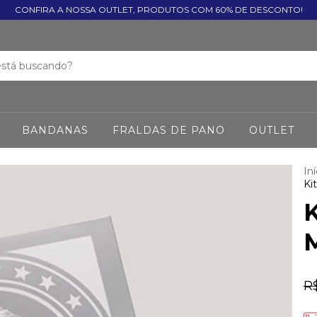
CONFIRA A NOSSA OUTLET, PRODUTOS COM 60% DE DESCONTO!
BANDANAS
FRALDAS DE PANO
OUTLET
Iní
Ki
K
M
R