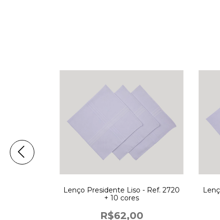
com Lenços
Lenço Presidente Liso - Ref. 2720
Lenç
s
+ 10 cores
00
R$62,00