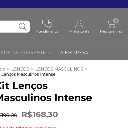
0
Atendimento
Minha conta
Meu carrinho
KITS DE PRESENTE
A EMPRESA
cio
>
LENÇOS
>
LENÇOS MASCULINOS
>
t Lenços Masculinos Intense
it Lenços
asculinos Intense
R$168,30
$198,00