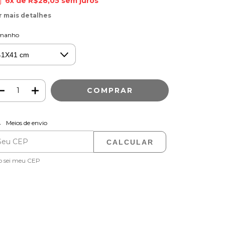
6
x de
R$28,05
sem juros
r mais detalhes
manho
ALTERAR CEP
regas para o CEP:
Meios de envio
CALCULAR
o sei meu CEP