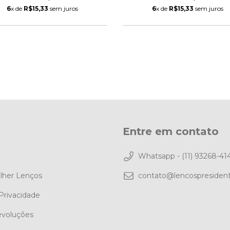
6
x de
R$15,33
sem juros
6
x de
R$15,33
sem juros
Entre em contato
Whatsapp - (11) 93268-41
lher Lenços
contato@lencospresiden
 Privacidade
evoluções