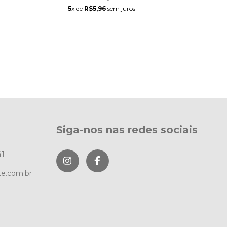
5
x de
R$5,96
sem juros
6
x de
Siga-nos nas redes sociais
41
te.com.br