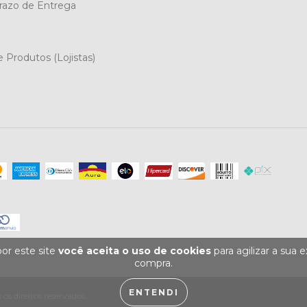
Prazo de Entrega
 Produtos (Lojistas)
or este site
você aceita o uso de cookies
para agilizar a sua 
compra.
ENTENDI
os direitos reservados.