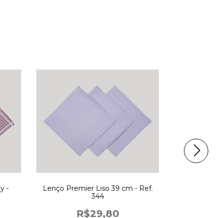
y -
Lenço Premier Liso 39 cm - Ref.
Lenço Fino
344
R$29,80