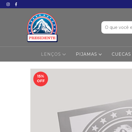
LENÇOS
PIJAMAS
CUECAS
15
%
OFF