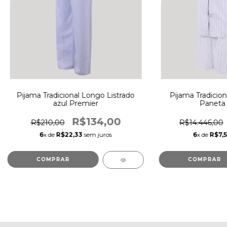
Pijama Tradicional Longo Listrado
Pijama Tradicion
azul Premier
Paneta 
R$134,00
R$210,00
R$14.446,00
6
x de
R$22,33
sem juros
6
x de
R$7,
COMPRAR
COMPRAR