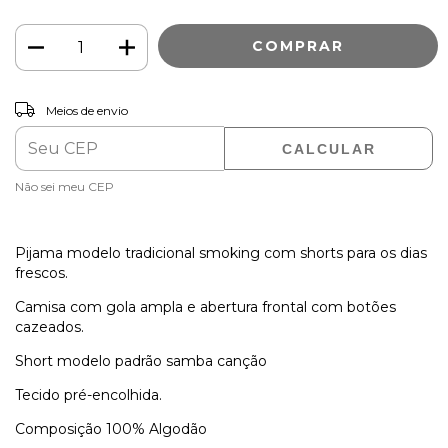
ALTERAR CEP
Entregas para o CEP:
Meios de envio
CALCULAR
Não sei meu CEP
Pijama modelo tradicional smoking com shorts para os dias
frescos.
Camisa com gola ampla e abertura frontal com botões
cazeados.
Short modelo padrão samba canção
Tecido pré-encolhida.
Composição 100% Algodão