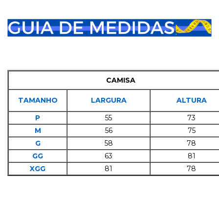
CAMISA
TAMANHO
LARGURA
ALTURA
P
55
73
M
56
75
G
58
78
GG
63
81
XGG
81
78