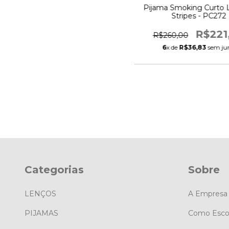
Pijama Smoking Curto L
Stripes - PC272
R$221
R$260,00
6
x de
R$36,83
sem ju
Categorias
Sobre
LENÇOS
A Empresa
PIJAMAS
Como Esco