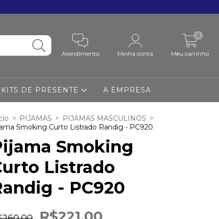
0
Atendimento
Minha conta
Meu carrinho
KITS DE PRESENTE
A EMPRESA
cio
>
PIJAMAS
>
PIJAMAS MASCULINOS
>
jama Smoking Curto Listrado Randig - PC920
Pijama Smoking
urto Listrado
Randig - PC920
R$221,00
$260,00