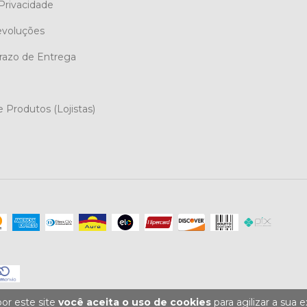
 Privacidade
evoluções
Prazo de Entrega
 Produtos (Lojistas)
or este site
você aceita o uso de cookies
para agilizar a sua 