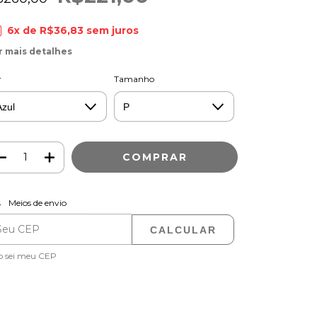
6
x de
R$36,83
sem juros
r mais detalhes
r
Tamanho
ALTERAR CEP
regas para o CEP:
Meios de envio
CALCULAR
o sei meu CEP