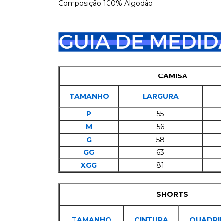
Composição 100% Algodão
CAMISA
TAMANHO
LARGURA
P
55
M
56
G
58
GG
63
XGG
81
SHORTS
TAMANHO
CINTURA
QUADRI