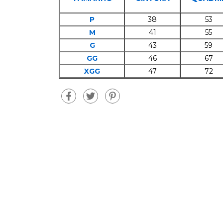
P
38
53
M
41
55
G
43
59
GG
46
67
XGG
47
72