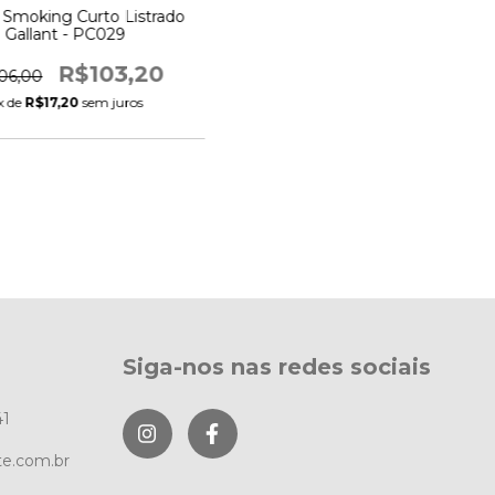
 Smoking Curto Listrado
Gallant - PC029
R$103,20
06,00
x de
R$17,20
sem juros
Siga-nos nas redes sociais
41
te.com.br