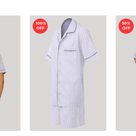
100
%
50
%
OFF
OFF