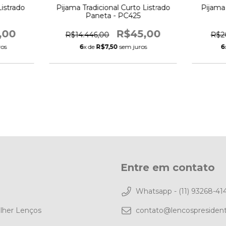
Pijama Tradicional Curto Listrado
istrado
Pijama
Paneta - PC425
R$45,00
,00
R$14.446,00
R$2
6
x de
R$7,50
sem juros
ros
6
Entre em contato
Whatsapp - (11) 93268-41
lher Lenços
contato@lencospresiden