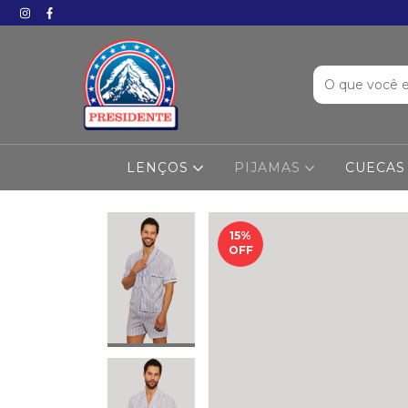
LENÇOS
PIJAMAS
CUECAS
15
%
OFF